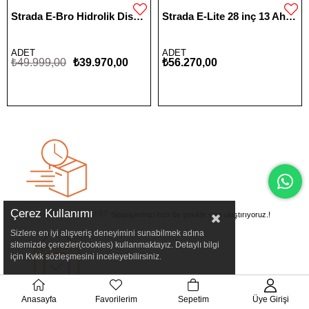
Strada E-Bro Hidrolik Disk Fat Bike Katlanabilir 20 Jant Elektrikli Bisiklet
Strada E-Lite 28 inç 13 Ah 250 W Gizli Batarya Hidrolik Fren City Elektrikli Bisiklet
ADET
ADET
₺49.999,00
₺39.970,00
₺56.270,00
Çerez Kullanımı
HIZLI TESLİMAT
Siparişlerinizi hızlı bir şekilde size ulaştırıyoruz.!
Sizlere en iyi alışveriş deneyimini sunabilmek adına
sitemizde çerezler(cookies) kullanmaktayız. Detaylı bilgi
için Kvkk sözleşmesini inceleyebilirsiniz.
Anasayfa
Favorilerim
Sepetim
Üye Girişi
GÜVENLİ ALIŞVERİŞ
Ödeme ve adres bilgilerinizi kaydedin, güvenli alışveriş